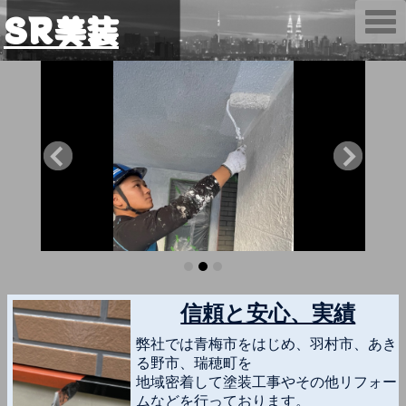
SR美装
T
o
g
g
l
e
n
a
v
i
g
a
t
i
o
n
信頼と安心、実績
弊社では青梅市をはじめ、羽村市、あき
る野市、瑞穂町を
地域密着して塗装工事やその他リフォー
ムなどを行っております。