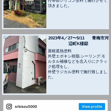
付帯部シリコン塗料で施行させて
頂きました。
2023年4／27〜5/11 青梅市河
辺町K様邸
屋根遮熱塗料
外壁エポキシ樹脂.シーリング.モ
ルタル補修などを念入りにクラッ
ク処理をし、
外壁ラジカル塗料で施行致しまし
た。
srbisou5000
View profile